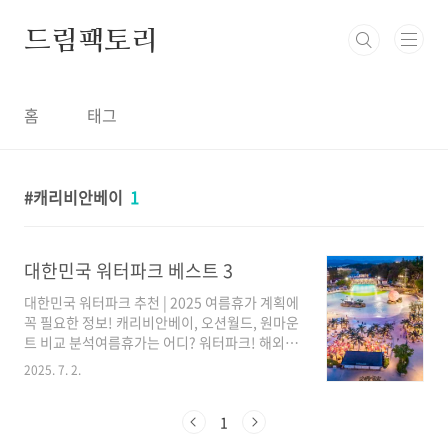
본문 바로가기
드림팩토리
홈
태그
캐리비안베이
1
대한민국 워터파크 베스트 3
대한민국 워터파크 추천 | 2025 여름휴가 계획에
꼭 필요한 정보! 캐리비안베이, 오션월드, 원마운
트 비교 분석여름휴가는 어디? 워터파크! 해외 리
조트를 고려하는 분들도 있겠지만, 국내에서 시
2025. 7. 2.
원한 워터파크를 즐기실 분들을 위한 우리나라
대표 워터파크를 비교 분석해 보겠습니다. 🏖️ 대
한민국 워터파크 BEST 3용인 캐리비안베이
1
(Caribbean Bay)홍천 오션월드 (Vivaldi