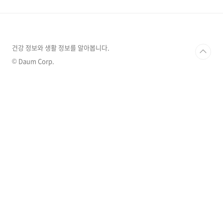
Ocean World)고양 원마운트 워터파크
(Onemount Water Park)1. 용인 캐리비안베이
(Caribbean Bay)📍 위치경기도 용인시 처인구
에버랜드 내 Everland Resort 포함카카오지도
에서 위치 보기💸 입장료 & 운영성인 기준비수
건강 정보와 생활 정보를 알아봅니다.
기: 약 60,000원성수기: 최대 70,000원대할인
© Daum Corp.
꿀팁..