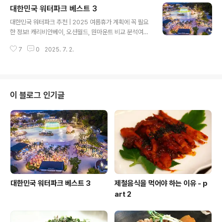
대한민국 워터파크 베스트 3
이어트에도 중요한 영양소이기도 합니다. 가을은 수확의
글 내용
계절이자, 겨울 전에 산란활동을 하는 시기라서 너무나도
대한민국 워터파크 추천 | 2025 여름휴가 계획에 꼭 필요
많은 먹거리들이 있습니다. 그 중 몇 가지만 적어보겠습니
한 정보! 캐리비안베이, 오션월드, 원마운트 비교 분석여름
다. 1. 첫번째 가을 제철음식 추천 - 사과 요즘은 사시사철
휴가는 어디? 워터파크! 해외 리조트를 고려하는 분들도 있
먹을 수 있는 사과이지만, 사과의 제철은 가을입니다! 사과
7
0
2025. 7. 2.
겠지만, 국내에서 시원한 워터파크를 즐기실 분들을 위한
에는 식이섬유와 펙틴이 다량 함유되어 있어 장 운동을 활
우리나라 대표 워터파크를 비교 분석해 보겠습니다. 🏖️ 대
발히 만들어 변비 예방에 좋습니다. 사과..
한민국 워터파크 BEST 3용인 캐리비안베이 (Caribbea
n Bay)홍천 오션월드 (Vivaldi Ocean World)고양 원마
운트 워터파크 (Onemount Water Park)1. 용인 캐리비
이 블로그 인기글
안베이 (Caribbean Bay)📍 위치경기도 용인시 처인구
에버랜드 내 Everland Resort 포함카카오지도에서 위치
보기💸 입장료 & 운영성인 기준비수기: 약 60,000원성수
기: 최대 70,000원대할인 꿀팁..
대한민국 워터파크 베스트 3
제철음식을 먹어야 하는 이유 - p
art 2