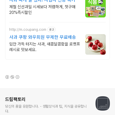
제철 신선과일 시세보다 저렴하게, 첫구매
20%즉시할인
http://m.coupang.com
광고
사과 쿠팡 와우회원 무제한 무료배송
입안 가득 터지는 사과, 새콤달콤함을 로켓프
레시로 맛보세요.
(새창열림)
로그 정보
드림팩토리
당신의 꿈을 응원합니다. - 생활상식과 팁, 지식을 공유합니
다.