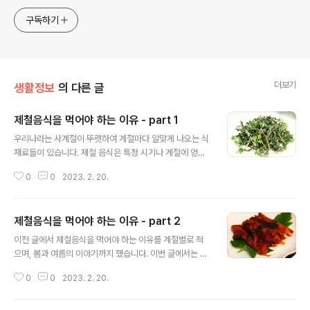
구독하기
더보기
생활정보
의 다른 글
제철음식을 먹어야 하는 이유 - part 1
글 내용
우리나라는 사계절이 뚜렷하여 계절마다 알맞게 나오는 식
재료들이 있습니다. 제철 음식은 특정 시기나 계절에 얻을
수 있는 식재료 등으로 만든 음식을 말합니다. 제철 식재료
0
0
2023. 2. 20.
는 과일이나 채소류의 경우에는 재배되는 시기, 생선은 산
란 시기 등에 따라 정해집니다. 물론, 요즘은 양식, 하우스
재배, 저온 보관 등 기술의 발달로 사시사철 먹을 수 있는
제철음식을 먹어야 하는 이유 - part 2
음식들이 많이 있지만, 자연의 리듬에 맞추어 우리의 음식
글 내용
리듬도 맞춘다면 계절별로 필요한 영양소를 공급받아 음식
이전 글에서 제철음식을 먹어야 하는 이유를 계절별로 적
을 먹는 것만으로도 건강을 유지할 수 있을 것입니다. 봄 봄
으며, 봄과 여름의 이야기까지 했습니다. 이번 글에서는 가
에는 따뜻하게 풀리는 기온으로 우리 몸의 신진대사가 왕
을과 겨울의 제철음식을 먹어야 하는 이유와 추천 음식을
성해 집니다. 신체활동도 활발해지면서 우리 몸에 에너지
0
0
2023. 2. 20.
이어가겠습니다. 가을 쌀쌀한 날씨와 건조한 공기로 몸이
가 많이 필요해진다는 뜻이지요. 몸으로 발산되는 에너지
쉽게 피로해지는 계절입니다. 피로 회복을 위해 몸 속에 쌓
도 많아서 두뇌활동에 필요한 에너지를 ..
인 노폐물을 빨리 배출해주는 영양소는 식이섬유이며, 다